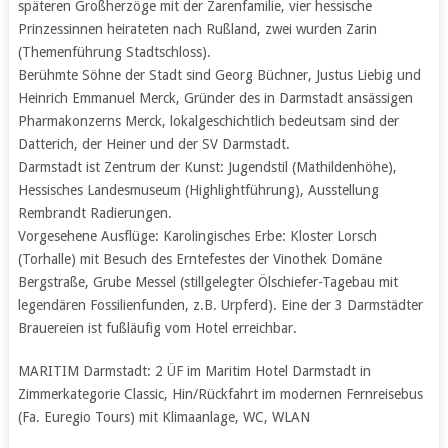
späteren Großherzöge mit der Zarenfamilie, vier hessische
Prinzessinnen heirateten nach Rußland, zwei wurden Zarin
(Themenführung Stadtschloss).
Berühmte Söhne der Stadt sind Georg Büchner, Justus Liebig und
Heinrich Emmanuel Merck, Gründer des in Darmstadt ansässigen
Pharmakonzerns Merck, lokalgeschichtlich bedeutsam sind der
Datterich, der Heiner und der SV Darmstadt.
Darmstadt ist Zentrum der Kunst: Jugendstil (Mathildenhöhe),
Hessisches Landesmuseum (Highlightführung), Ausstellung
Rembrandt Radierungen.
Vorgesehene Ausflüge: Karolingisches Erbe: Kloster Lorsch
(Torhalle) mit Besuch des Erntefestes der Vinothek Domäne
Bergstraße, Grube Messel (stillgelegter Ölschiefer-Tagebau mit
legendären Fossilienfunden, z.B. Urpferd). Eine der 3 Darmstädter
Brauereien ist fußläufig vom Hotel erreichbar.
MARITIM Darmstadt: 2 ÜF im Maritim Hotel Darmstadt in
Zimmerkategorie Classic, Hin/Rückfahrt im modernen Fernreisebus
(Fa. Euregio Tours) mit Klimaanlage, WC, WLAN