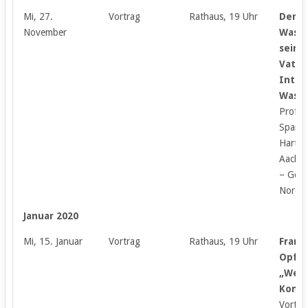
Mi, 27.
Vortrag
Rathaus, 19 Uhr
Der A
November
Wasse
sein g
Vater 
Intze,
Wasse
Prof. D
Sparla 
Hartmu
Aache
– Gem
Nordkr
Januar 2020
Mi, 15. Januar
Vortrag
Rathaus, 19 Uhr
Franz
Opfer
„Werw
Komm
Vortra