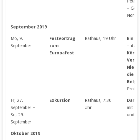
Peters
– Gem
Nordkr
September 2019
Mo, 9.
Festvortrag
Rathaus, 19 Uhr
Ein St
September
zum
– das
Europafest
König
Verei
Niede
die G
Belgi
Prof. 
Fr, 27.
Exkursion
Rathaus, 7:30
Darms
September –
Uhr
mit Kl
So, 29.
und Gr
September
Oktober 2019