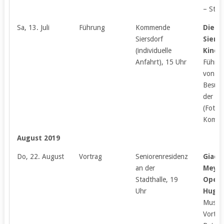
– St. 
Sa, 13. Juli
Führung
Kommende
Die 
Siersdorf
Siers
(individuelle
Kinde
Anfahrt), 15 Uhr
Führun
von Bü
Besuc
der Zit
(Fotoa
Kommen
August 2019
Do, 22. August
Vortrag
Seniorenresidenz
Giac
an der
Meyer
Stadthalle, 19
Oper 
Uhr
Hugen
Musikg
Vortra