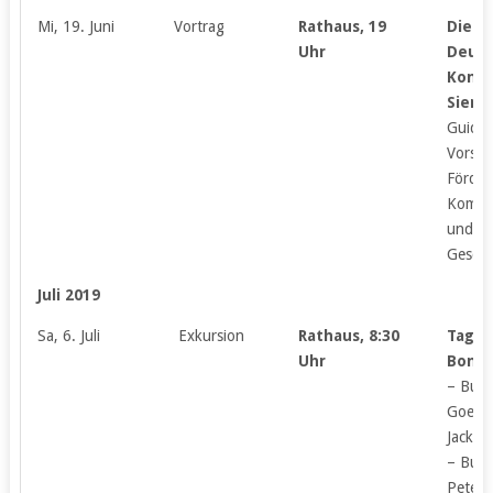
Mi, 19. Juni
Vortrag
Rathaus, 19
Die
Uhr
Deuts
Komm
Siers
Guido 
Vorsit
Förder
Komme
und des
Geschi
Juli 2019
Sa, 6. Juli
Exkursion
Rathaus, 8:30
Tages
Uhr
Bonn
– Bund
Goethe
Jackso
– Burg
Peter