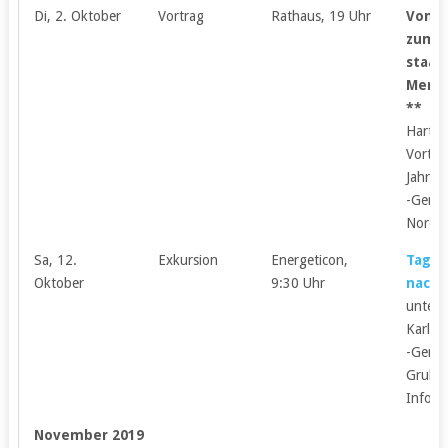
Di, 2. Oktober
Vortrag
Rathaus, 19 Uhr
Vom S
zum
staat
Mensc
**
Hartmu
Vortra
Jahre 
-Geme
Nordkr
Sa, 12.
Exkursion
Energeticon,
Tages
Oktober
9:30 Uhr
nach 
unter 
Karl-P
-Geme
Grube
Inform
November 2019