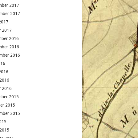
mber 2017
mber 2017
 2017
r 2017
mber 2016
mber 2016
mber 2016
016
 2016
 2016
r 2016
mber 2015
er 2015
mber 2015
015
 2015