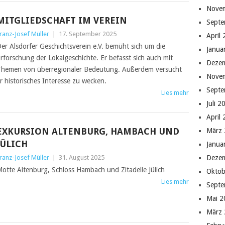
Nove
MITGLIEDSCHAFT IM VEREIN
Septe
ranz-Josef Müller
|
17. September 2025
April
er Alsdorfer Geschichtsverein e.V. bemüht sich um die
Janua
rforschung der Lokalgeschichte. Er befasst sich auch mit
Deze
hemen von überregionaler Bedeutung. Außerdem versucht
Nove
r historisches Interesse zu wecken.
Septe
Lies mehr
Juli 2
April
EXKURSION ALTENBURG, HAMBACH UND
März
JÜLICH
Janua
ranz-Josef Müller
|
31. August 2025
Deze
otte Altenburg, Schloss Hambach und Zitadelle Jülich
Oktob
Lies mehr
Septe
Mai 2
März