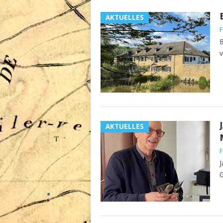
AKTUELLES
F
B
v
AKTUELLES
F
J
G