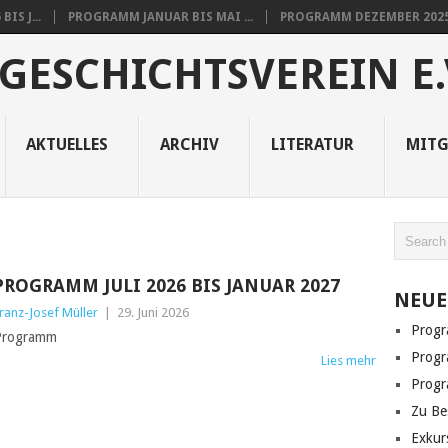
IS J...
PROGRAMM JANUAR BIS MAI ...
PROGRAMM DEZEMBER 2025 
GESCHICHTSVEREIN E.
AKTUELLES
ARCHIV
LITERATUR
MITG
PROGRAMM JULI 2026 BIS JANUAR 2027
NEUE
ranz-Josef Müller
|
29. Juni 2026
Progr
Programm
Progr
Lies mehr
Progr
Zu Be
Exkur