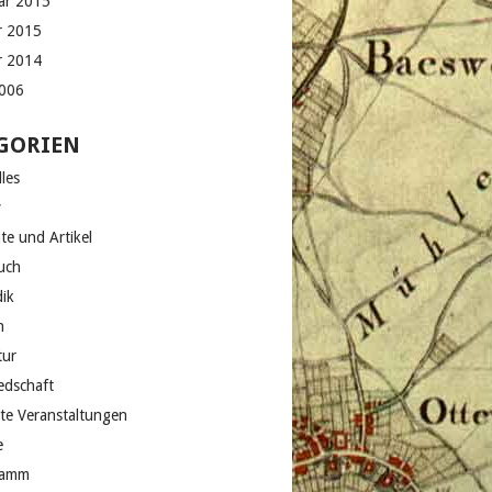
ar 2015
r 2015
r 2014
2006
GORIEN
les
v
te und Artikel
uch
dik
n
tur
edschaft
te Veranstaltungen
e
ramm