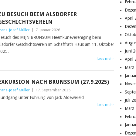
Febru
Deze
ZU BESUCH BEIM ALSDORFER
April
GESCHICHTSVEREIN
Deze
ranz-Josef Müller
|
7. Januar 2026
Oktob
esuch des MIJN BRUNSUM Heemkunevereniging beim
Augus
lsdorfer Geschichtsverein im Schaffrath Haus am 11. Oktober
Juni 
025.
Lies mehr
April
März
Janua
EXKURSION NACH BRUNSSUM (27.9.2025)
Nove
ranz-Josef Müller
|
17. September 2025
Septe
undgang unter Führung von Jack Aldewereld
Juli 2
Lies mehr
März
Febru
Janua
Deze