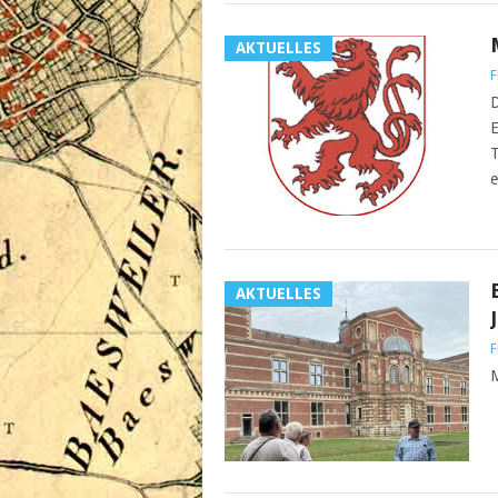
AKTUELLES
F
D
E
T
e
AKTUELLES
F
M