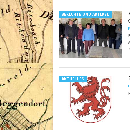
BERICHTE UND ARTIKEL
F
B
A
2
AKTUELLES
F
R