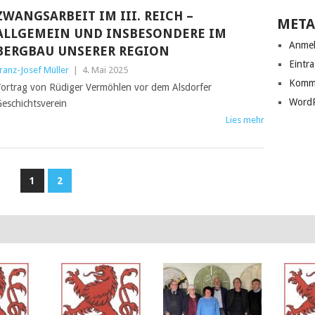
ZWANGSARBEIT IM III. REICH –
META
ALLGEMEIN UND INSBESONDERE IM
Anme
BERGBAU UNSERER REGION
Eintr
ranz-Josef Müller
|
4. Mai 2025
Komm
ortrag von Rüdiger Vermöhlen vor dem Alsdorfer
WordP
eschichtsverein
Lies mehr
1
2