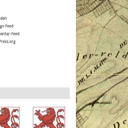
lden
ags-Feed
entar-Feed
ress.org