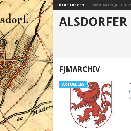
NEUE THEMEN:
PROGRAMM JULI 2026 B
ALSDORFER 
FJMARCHIV
AKTUELLES
F