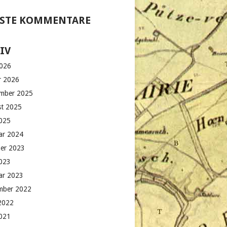
STE KOMMENTARE
IV
2026
r 2026
mber 2025
t 2025
025
ar 2024
er 2023
023
ar 2023
mber 2022
 2022
021