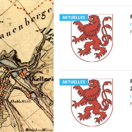
AKTUELLES
F
P
AKTUELLES
F