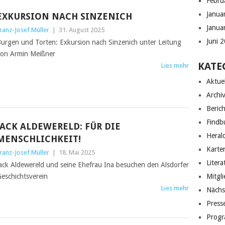
Febru
Janua
EXKURSION NACH SINZENICH
Janua
ranz-Josef Müller
|
31. August 2025
Juni 
urgen und Torten: Exkursion nach Sinzenich unter Leitung
on Armin Meißner
KATE
Lies mehr
Aktuel
Archi
Berich
Findb
JACK ALDEWERELD: FÜR DIE
Heral
MENSCHLICHKEIT!
Karte
ranz-Josef Müller
|
18. Mai 2025
Litera
ack Aldewereld und seine Ehefrau Ina besuchen den Alsdorfer
eschichtsverein
Mitgli
Lies mehr
Nächs
Press
Prog