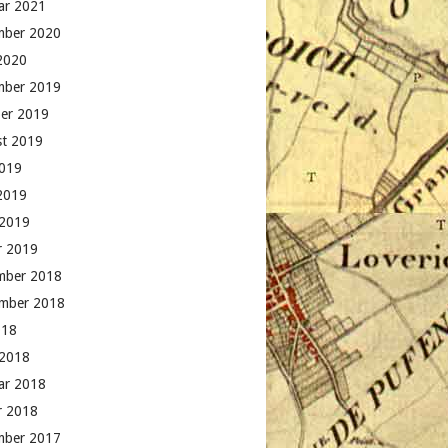
ar 2021
mber 2020
 2020
mber 2019
er 2019
t 2019
2019
 2019
 2019
r 2019
mber 2018
mber 2018
018
 2018
ar 2018
r 2018
mber 2017